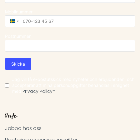
Mobilnummer
Sweden
+46
Postnummer
Skicka
Jag vill få e-postutskick med nyheter och erbjudanden, och
accepterar att mina personuppgifter behandlas i enlighet
med
Privacy Policyn
Info
Jobba hos oss