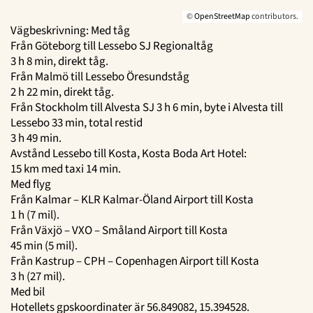
©
OpenStreetMap
contributors.
Vägbeskrivning: Med tåg
Från Göteborg till Lessebo SJ Regionaltåg
3 h 8 min, direkt tåg.
Från Malmö till Lessebo Öresundståg
2 h 22 min, direkt tåg.
Från Stockholm till Alvesta SJ 3 h 6 min, byte i Alvesta till
Lessebo 33 min, total restid
3 h 49 min.
Avstånd Lessebo till Kosta, Kosta Boda Art Hotel:
15 km med taxi 14 min.
Med flyg
Från Kalmar – KLR Kalmar-Öland Airport till Kosta
1 h (7 mil).
Från Växjö – VXO – Småland Airport till Kosta
45 min (5 mil).
Från Kastrup – CPH – Copenhagen Airport till Kosta
3 h (27 mil).
Med bil
Hotellets gpskoordinater är 56.849082, 15.394528.