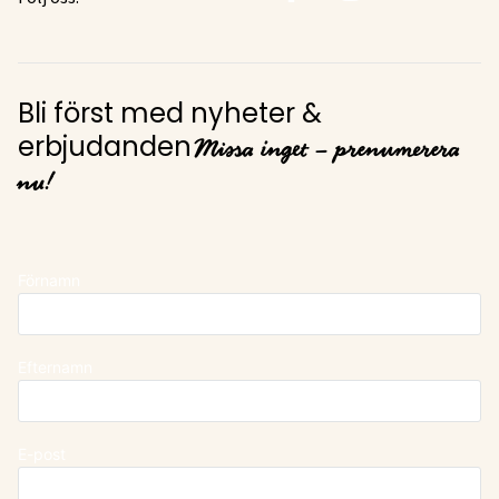
Bli först med nyheter &
Missa inget – prenumerera
erbjudanden
nu!
Förnamn
Efternamn
E-post