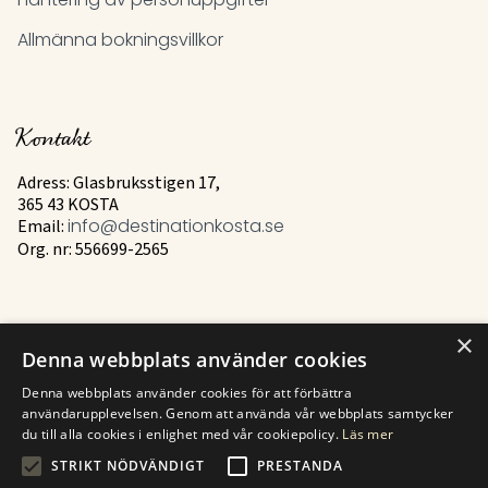
Hantering av personuppgifter
Allmänna bokningsvillkor
Kontakt
Adress: Glasbruksstigen 17,
365 43 KOSTA
Email:
info@destinationkosta.se
Org. nr: 556699-2565
×
Mer
Denna webbplats använder cookies
Historia
Denna webbplats använder cookies för att förbättra
användarupplevelsen. Genom att använda vår webbplats samtycker
Kontakt
du till alla cookies i enlighet med vår cookiepolicy.
Läs mer
STRIKT NÖDVÄNDIGT
PRESTANDA
Hitta till Kosta