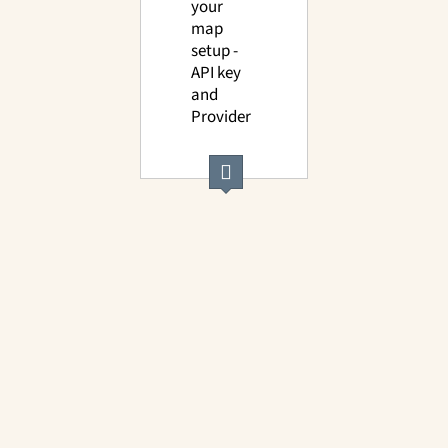
your
map
setup -
API key
and
Provider