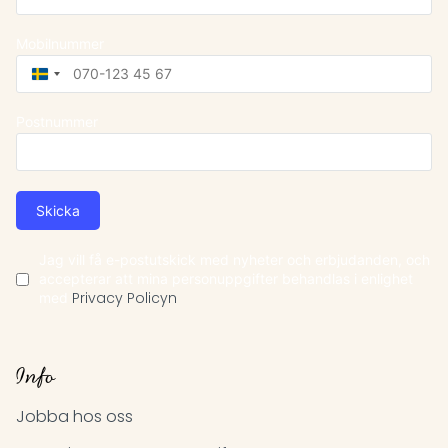
Mobilnummer
Sweden
+46
Postnummer
Skicka
Jag vill få e-postutskick med nyheter och erbjudanden, och
accepterar att mina personuppgifter behandlas i enlighet
med
Privacy Policyn
Info
Jobba hos oss