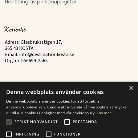
Hantering av personuppgifter
Kontakt
Adress: Glasbruksstigen 17,
365 43 KOSTA
Email:
info@destinationkosta.se
Org. nr: 556699-2565
×
Mer
Denna webbplats använder cookies
Historia
Denna webbplats använder cookies för att förbättra
användarupplevelsen. Genom att använda vår webbplats samtycker
Kontakt
du till alla cookies i enlighet med vår cookiepolicy.
Läs mer
STRIKT NÖDVÄNDIGT
PRESTANDA
Finden Sie zu Kosten
INRIKTNING
FUNKTIONER